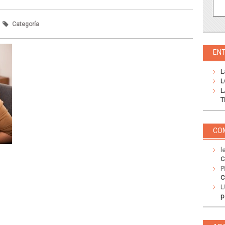
Categoría
EN
L
L
L
T
CO
l
C
P
C
L
p