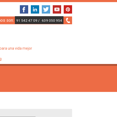
nos son:
91 542 47 09 /
639 050 954
para una vida mejor
g