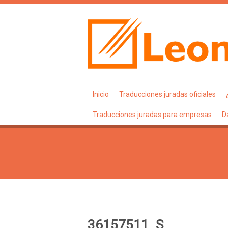
Inicio
Traducciones juradas oficiales
Traducciones juradas para empresas
D
36157511_S