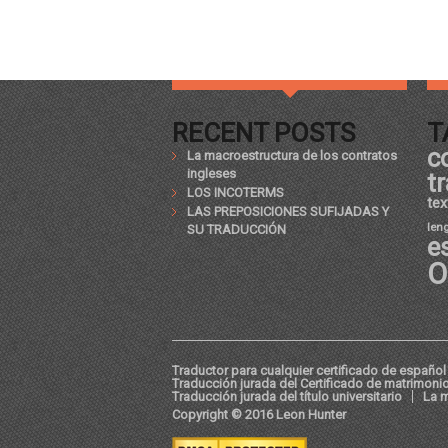
RECENT POSTS
T
c
La macroestructura de los contratos
ingleses
t
LOS INCOTERMS
tex
LAS PREPOSICIONES SUFIJADAS Y
len
SU TRADUCCIÓN
e
O
Traductor para cualquier certificado de español 
Traducción jurada del Certificado de matrimoni
Traducción jurada del título universitario
La m
Copyright © 2016 Leon Hunter