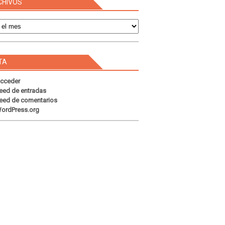
CHIVOS
s
TA
cceder
eed de entradas
eed de comentarios
ordPress.org