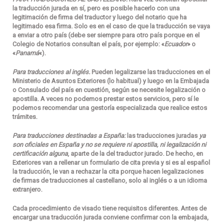
la traducción jurada en sí, pero es posible hacerlo con una
legitimación de firma del traductor y luego del notario que ha
legitimado esa firma. Solo es en el caso de que la traducción se vaya
a enviar a otro país (debe ser siempre para otro país porque en el
Colegio de Notarios consultan el país, por ejemplo: «
Ecuador
» o
«
Panamá
«).
Para traducciones al inglés.
Pueden legalizarse las traducciones en el
Ministerio de Asuntos Exteriores (lo habitual) y luego en la Embajada
o Consulado del país en cuestión, según se necesite legalización o
apostilla. A veces no podemos prestar estos servicios, pero sí le
podemos recomendar una gestoría especializada que realice estos
trámites.
Para traducciones destinadas a España:
las traducciones juradas
ya
son oficiales en España y no se requiere ni apostilla, ni legalización ni
certificación alguna
, aparte de la del traductor jurado. De hecho, en
Exteriores van a rellenar un formulario de cita previa y si es al español
la traducción, le van a rechazar la cita porque hacen legalizaciones
de firmas de traducciones al castellano, solo al inglés o a un idioma
extranjero.
Cada procedimiento de visado tiene requisitos diferentes. Antes de
encargar una traducción jurada conviene confirmar con la embajada,