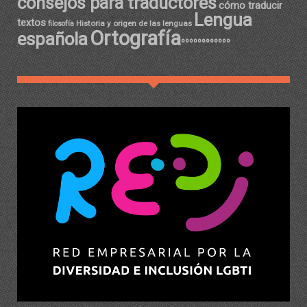
consejos para traductores
cómo traducir
Lengua
textos
Historia y origen de las lenguas
filosofía
Ortografía
española
ºººººººººººº