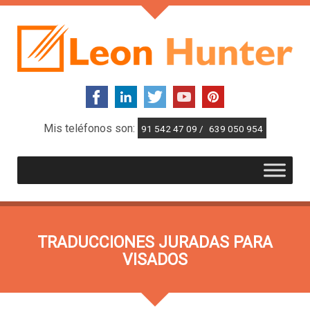
Mis teléfonos son:
91 542 47 09 /
639 050 954
TRADUCCIONES JURADAS PARA
VISADOS