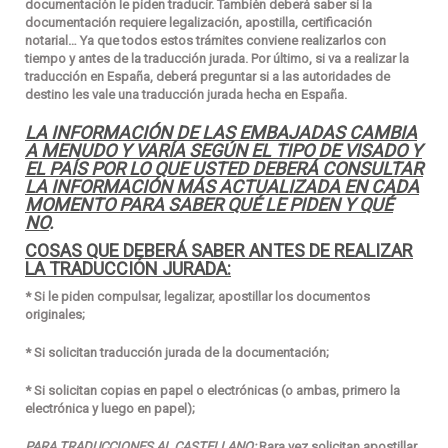
documentación le piden traducir. También deberá saber si la
documentación requiere legalización, apostilla, certificación
notarial… Ya que todos estos trámites conviene realizarlos con
tiempo y antes de la traducción jurada. Por último, si va a realizar la
traducción en España, deberá preguntar si a las autoridades de
destino les vale una traducción jurada hecha en España.
LA INFORMACIÓN DE LAS EMBAJADAS CAMBIA
A MENUDO Y VARÍA SEGÚN EL TIPO DE VISADO Y
EL PAÍS POR LO QUE USTED DEBERÁ CONSULTAR
LA INFORMACIÓN MÁS ACTUALIZADA EN CADA
MOMENTO PARA SABER QUÉ LE PIDEN Y QUÉ
NO
.
COSAS QUE DEBERÁ SABER ANTES DE REALIZAR
LA TRADUCCIÓN JURADA:
* Si le piden compulsar, legalizar, apostillar los
documentos
originales
;
* Si solicitan traducción jurada de la documentación;
* Si solicitan copias en papel o electrónicas (o ambas, primero la
electrónica y luego en papel);
PARA TRADUCCIONES AL CASTELLANO:
Rara vez solicitan apostillar