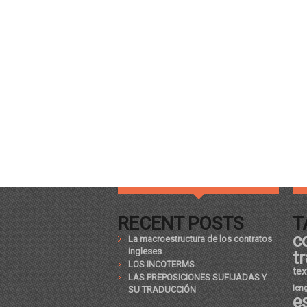
RECENT POSTS
T
c
La macroestructura de los contratos
ingleses
t
LOS INCOTERMS
tex
LAS PREPOSICIONES SUFIJADAS Y
len
SU TRADUCCIÓN
e