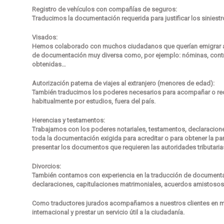
Registro de vehículos con compañías de seguros:
Traducimos la documentación requerida para justificar los siniestro
Visados:
Hemos colaborado con muchos ciudadanos que querían emigrar al ex
de documentación muy diversa como, por ejemplo: nóminas, contra
obtenidas…
Autorización paterna de viajes al extranjero (menores de edad):
También traducimos los poderes necesarios para acompañar o rec
habitualmente por estudios, fuera del país.
Herencias y testamentos:
Trabajamos con los poderes notariales, testamentos, declaracio
toda la documentación exigida para acreditar o para obtener la pa
presentar los documentos que requieren las autoridades tributaria
Divorcios:
También contamos con experiencia en la traducción de documenta
declaraciones, capitulaciones matrimoniales, acuerdos amistosos,
Como traductores jurados acompañamos a nuestros clientes en mu
internacional y prestar un servicio útil a la ciudadanía.