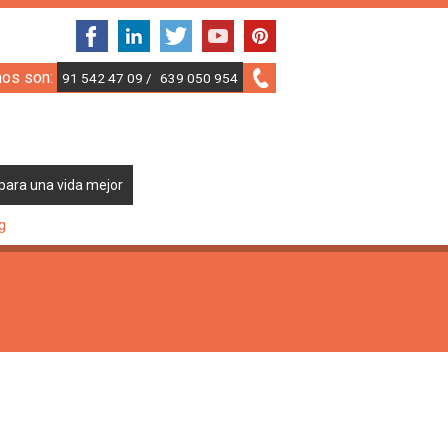
nos son:
91 542 47 09 /
639 050 954
para una vida mejor
g