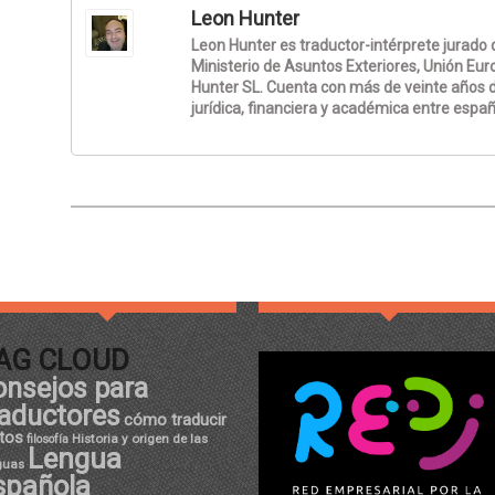
Leon Hunter
Leon Hunter es traductor-intérprete jurado d
Ministerio de Asuntos Exteriores, Unión Eur
Hunter SL. Cuenta con más de veinte años d
jurídica, financiera y académica entre españo
AG CLOUD
onsejos para
raductores
cómo traducir
tos
Historia y origen de las
filosofía
Lengua
guas
spañola