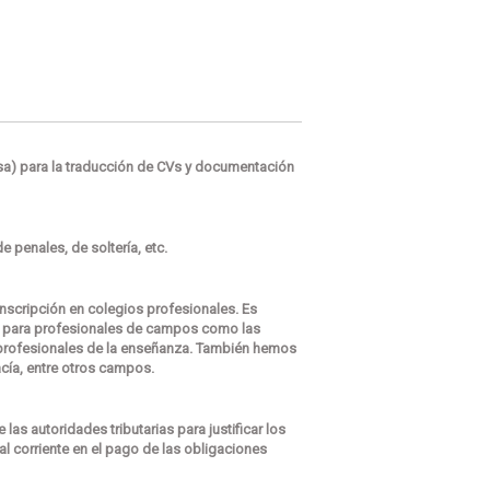
rsa) para la traducción de CVs y documentación
 penales, de soltería, etc.
nscripción en colegios profesionales. Es
n para profesionales de campos como las
y profesionales de la enseñanza. También hemos
gacía, entre otros campos.
 autoridades tributarias para justificar los
á al corriente en el pago de las obligaciones