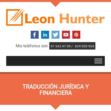
Mis teléfonos son:
91 542 47 09 /
639 050 954
TRADUCCIÓN JURÍDICA Y
FINANCIERA