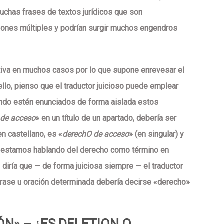
uchas frases de textos jurídicos que son
iones múltiples
y podrían surgir muchos
engendros
ctiva en muchos casos por lo que supone
enrevesar el
 ello, pienso que
el traductor juicioso
puede emplear
ando estén enunciados de forma aislada estos
 de acceso
» en un título de un apartado, debería ser
en castellano, es «
derech
O
de acceso
» (en singular) y
 si estamos hablando del derecho como término en
n diría que —
de forma juiciosa siempre
— el traductor
 frase u oración determinada debería decirse «derecho»
ÓN» – ¿ES DELETION O