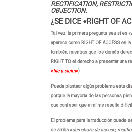
RECTIFICATION, RESTRICTI
OBJECTION.
¿SE DICE «RIGHT OF A
Tal vez, la primera pregunta sea si es «
aparece como
RIGHT OF ACCESS
en la 
también, mientras que los demás dere
RIGHT TO
el derecho a presentar una r
«
file a claim
«
).
Puede plantear algún problema esta dist
porque la mayoría de las personas pien
que confesar que a mí
me resulta difíc
El problema para la traducción puede s
de arriba «
derecho/s de acceso, rectifi