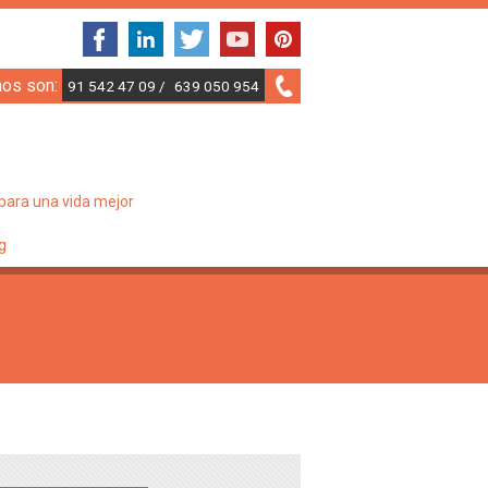
nos son:
91 542 47 09 /
639 050 954
para una vida mejor
g