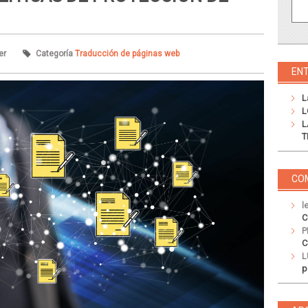
er
Categoría
Traducción de páginas web
EN
L
L
L
T
CO
l
C
P
C
L
p