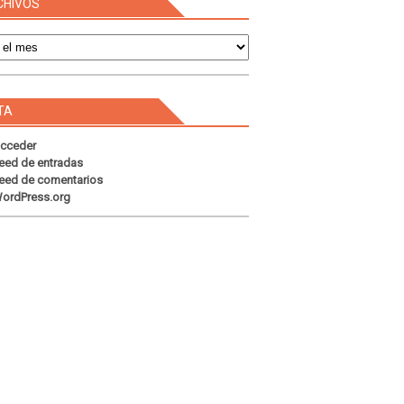
CHIVOS
s
TA
cceder
eed de entradas
eed de comentarios
ordPress.org