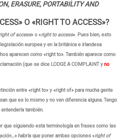
ON, ERASURE, PORTABILITY AND
CCESS» O «RIGHT TO ACCESS»?
right of access
» o «
right to access
«. Pues bien, esto
legislación europea y en la británica e irlandesa
chos aparecen como «right to». También aparece como
eclamación (que se dice
LODGE A COMPLAINT
y
no
inción entre «right to» y «right of» para mucha gente
san que es lo mismo y no ven diferencia alguna. Tengo
il entenderla también
.
er que siguiendo esta terminología en frases como las
cación…
» habría que poner ambas opciones «
right
of