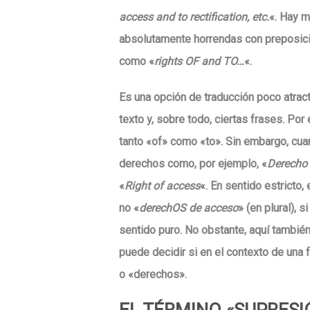
access and
to
rectification, etc.
«. Hay m
absolutamente horrendas con preposic
como «
rights OF and TO…
«.
Es una opción de traducción poco atra
texto
y, sobre todo, ciertas frases. Por
tanto «of» como «to». Sin embargo, cu
derechos como, por ejemplo, «
Derecho
«
Right of access
«. En sentido estricto, 
no «
derech
OS
de acceso
» (en plural),
sentido puro. No obstante, aquí tambié
puede decidir si en el contexto de una
o «derechos».
EL TÉRMINO «SUPRESI