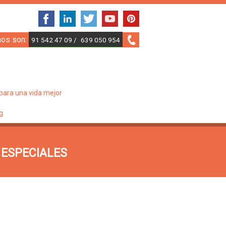
nos son:
91 542 47 09 /
639 050 954
para una vida mejor
g
 ESPECIALES