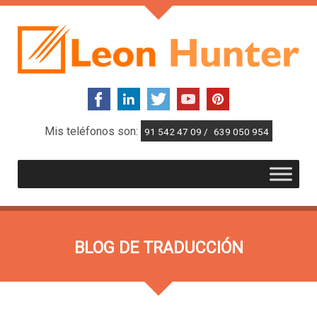
Mis teléfonos son:
91 542 47 09 /
639 050 954
BLOG DE TRADUCCIÓN