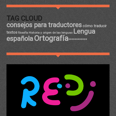
TAG CLOUD
consejos para traductores
cómo traducir
Lengua
textos
Historia y origen de las lenguas
filosofía
Ortografía
española
ºººººººººººº