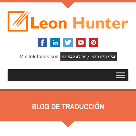
Mis teléfonos son:
91 542 47 09 /
639 050 954
BLOG DE TRADUCCIÓN