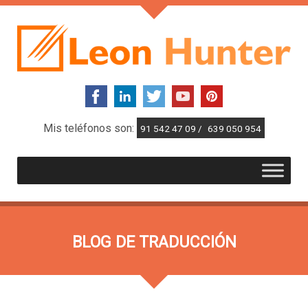
Mis teléfonos son:
91 542 47 09 /
639 050 954
BLOG DE TRADUCCIÓN