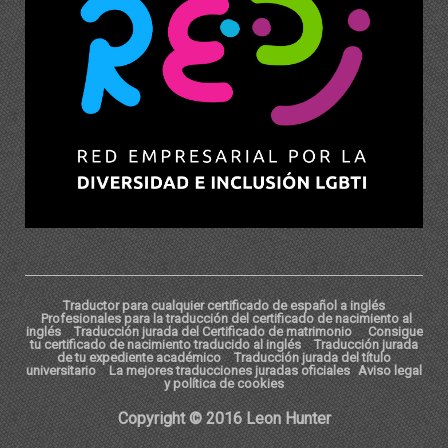
Traductor para cualquier certificado de español a inglés
Profesionales para la traducción del certificado de nacimiento al
inglés
Traducción jurada del Certificado de matrimonio
Consigue
tu certificado de nacimiento traducido al inglés
Traducción jurada
de tu expediente académico
Traducción jurada del título
universitario
La mejores traducciones juradas oficiales
Aviso legal
y política de cookies
Copyright © 2016 Leon Hunter