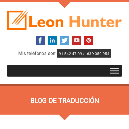
Mis teléfonos son:
91 542 47 09 /
639 050 954
BLOG DE TRADUCCIÓN