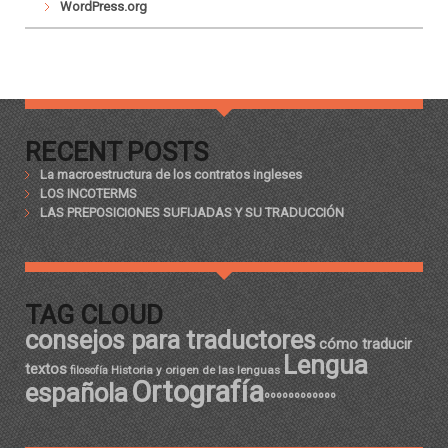
WordPress.org
RECENT POSTS
La macroestructura de los contratos ingleses
LOS INCOTERMS
LAS PREPOSICIONES SUFIJADAS Y SU TRADUCCIÓN
TAG CLOUD
consejos para traductores
cómo traducir
Lengua
textos
Historia y origen de las lenguas
filosofía
Ortografía
española
ºººººººººººº