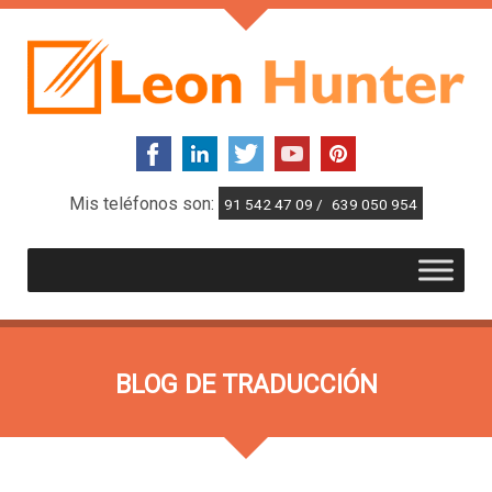
Mis teléfonos son:
91 542 47 09 /
639 050 954
BLOG DE TRADUCCIÓN