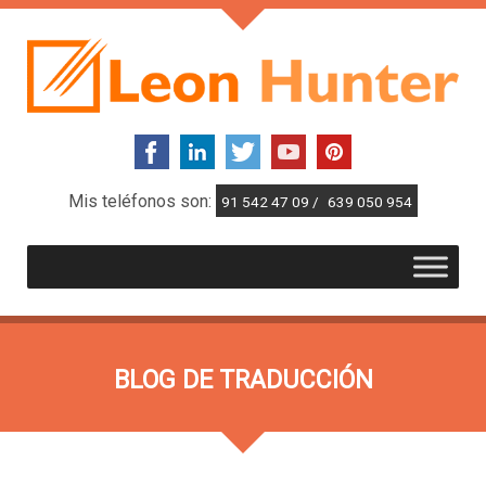
Mis teléfonos son:
91 542 47 09 /
639 050 954
BLOG DE TRADUCCIÓN