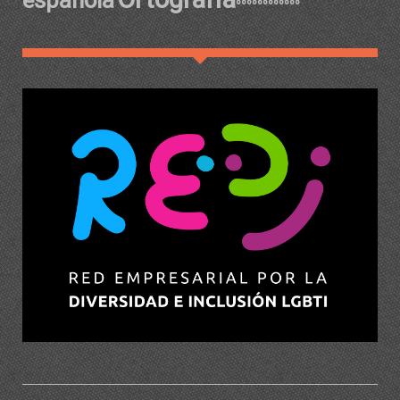
española
ºººººººººººº