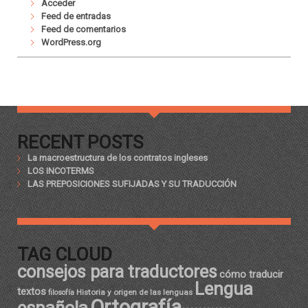
Acceder
Feed de entradas
Feed de comentarios
WordPress.org
RECENT POSTS
La macroestructura de los contratos ingleses
LOS INCOTERMS
LAS PREPOSICIONES SUFIJADAS Y SU TRADUCCIÓN
TAG CLOUD
consejos para traductores
cómo traducir
Lengua
textos
Historia y origen de las lenguas
filosofía
Ortografía