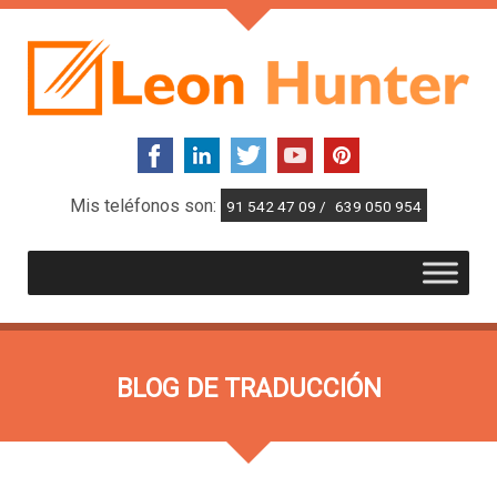
Mis teléfonos son:
91 542 47 09 /
639 050 954
BLOG DE TRADUCCIÓN