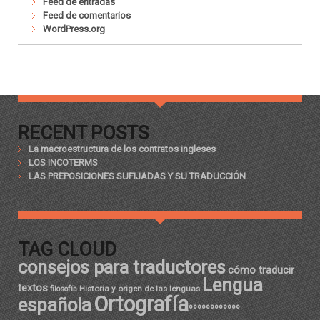
Feed de entradas
Feed de comentarios
WordPress.org
RECENT POSTS
La macroestructura de los contratos ingleses
LOS INCOTERMS
LAS PREPOSICIONES SUFIJADAS Y SU TRADUCCIÓN
TAG CLOUD
consejos para traductores
cómo traducir
Lengua
textos
Historia y origen de las lenguas
filosofía
Ortografía
española
ºººººººººººº