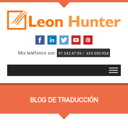
Mis teléfonos son:
91 542 47 09 /
639 050 954
BLOG DE TRADUCCIÓN