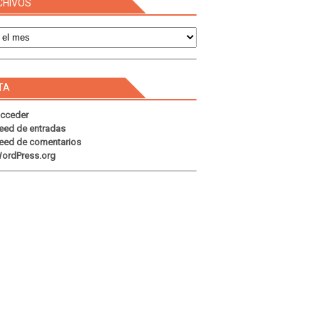
CHIVOS
s
TA
cceder
eed de entradas
eed de comentarios
ordPress.org