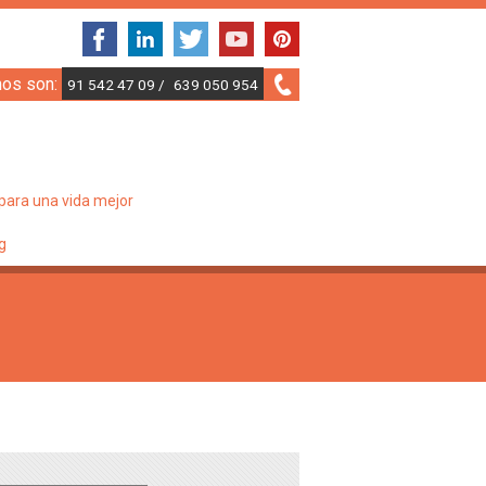
nos son:
91 542 47 09 /
639 050 954
para una vida mejor
g