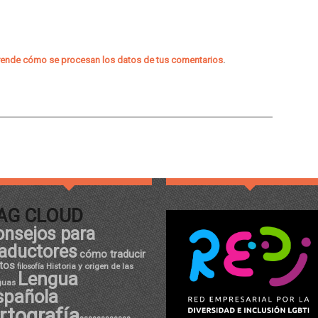
ende cómo se procesan los datos de tus comentarios
.
AG CLOUD
onsejos para
raductores
cómo traducir
tos
Historia y origen de las
filosofía
Lengua
guas
spañola
rtografía