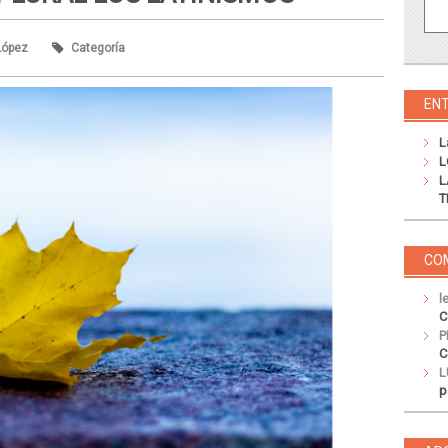
López
Categoría
EN
L
L
L
T
CO
l
C
P
C
L
p