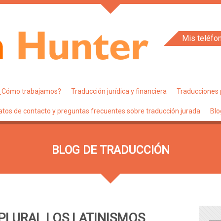
Mis teléfo
¿Cómo trabajamos?
Traducción jurídica y financiera
Traducciones 
atos de contacto y preguntas frecuentes sobre traducción jurada
Blo
BLOG DE TRADUCCIÓN
PLURAL LOS LATINISMOS