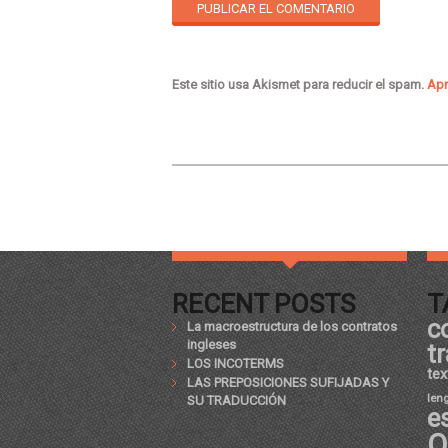
Este sitio usa Akismet para reducir el spam.
Apr
RECENT POSTS
T
c
La macroestructura de los contratos
ingleses
t
LOS INCOTERMS
tex
LAS PREPOSICIONES SUFIJADAS Y
len
SU TRADUCCIÓN
e
O