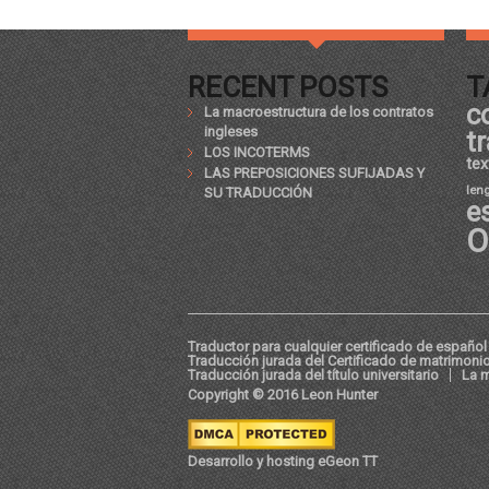
RECENT POSTS
T
c
La macroestructura de los contratos
ingleses
t
LOS INCOTERMS
tex
LAS PREPOSICIONES SUFIJADAS Y
len
SU TRADUCCIÓN
e
O
Traductor para cualquier certificado de español 
Traducción jurada del Certificado de matrimoni
Traducción jurada del título universitario
La m
Copyright © 2016 Leon Hunter
Desarrollo y hosting eGeon TT