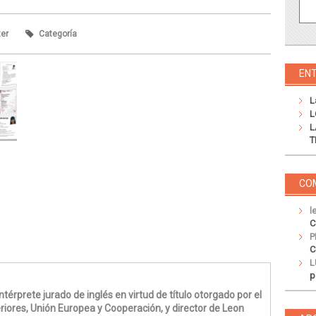
ter
Categoría
EN
L
L
L
T
CO
l
C
P
C
L
p
térprete jurado de inglés en virtud de título otorgado por el
riores, Unión Europea y Cooperación, y director de Leon