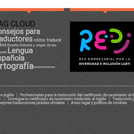
AG CLOUD
onsejos para
raductores
cómo traducir
tos
Historia y origen de las
filosofía
Lengua
guas
spañola
rtografía
ºººººººººººº
a inglés
Profesionales para la traducción del certificado de nacimiento al i
o
Consigue tu certificado de nacimiento traducido al inglés
Traducción 
ejores traducciones juradas oficiales
Aviso legal y política de cookies