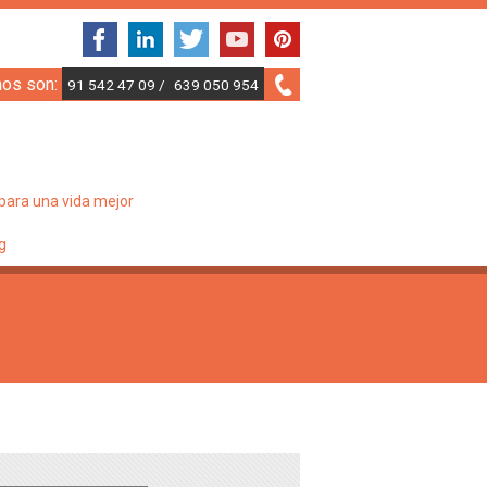
nos son:
91 542 47 09 /
639 050 954
para una vida mejor
g