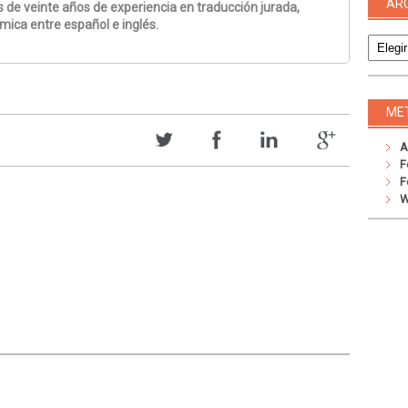
AR
 de veinte años de experiencia en traducción jurada,
émica entre español e inglés.
Archivo
ME
A
F
F
W