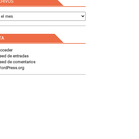
CHIVOS
s
TA
cceder
eed de entradas
eed de comentarios
ordPress.org