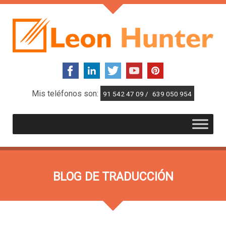
Mis teléfonos son:
91 542 47 09 /
639 050 954
BLOG DE TRADUCCIÓN