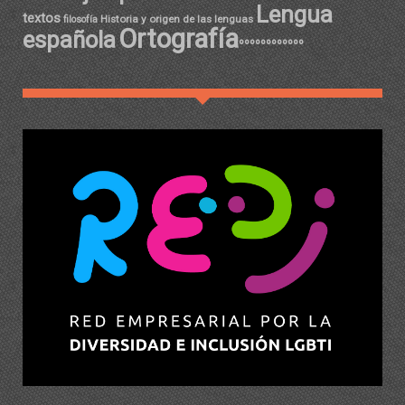
Lengua
textos
Historia y origen de las lenguas
filosofía
Ortografía
española
ºººººººººººº