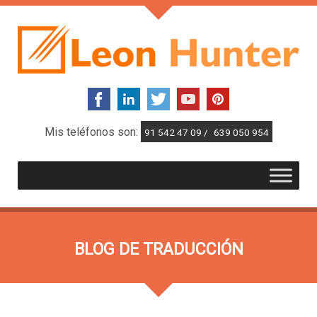
Mis teléfonos son:
91 542 47 09 /
639 050 954
BLOG DE TRADUCCIÓN