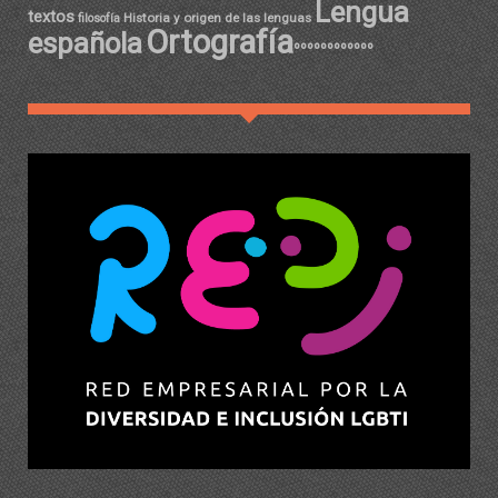
Lengua
textos
Historia y origen de las lenguas
filosofía
Ortografía
española
ºººººººººººº