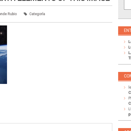
onde Rubio
Categoría
EN
L
L
L
T
CO
l
C
P
C
L
p