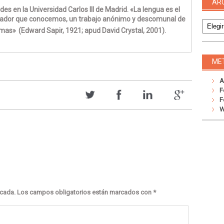
AR
s en la Universidad Carlos III de Madrid. «La lengua es el
Archivo
rador que conocemos, un trabajo anónimo y descomunal de
imas»
(Edward Sapir, 1921; apud David Crystal, 2001).
ME
A
F
F
W
icada.
Los campos obligatorios están marcados con
*