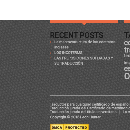
RECENT POSTS
T
c
La macroestructura de los contratos
ingleses
t
LOS INCOTERMS
tex
LAS PREPOSICIONES SUFIJADAS Y
len
SU TRADUCCIÓN
e
O
Traductor para cualquier certificado de español 
Traducción jurada del Certificado de matrimoni
Traducción jurada del título universitario
La m
Copyright © 2016 Leon Hunter