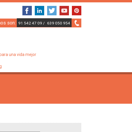
nos son:
91 542 47 09 /
639 050 954
para una vida mejor
g