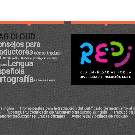
AG CLOUD
onsejos para
raductores
cómo traducir
tos
Historia y origen de las
filosofía
Lengua
guas
spañola
rtografía
ºººººººººººº
a inglés
Profesionales para la traducción del certificado de nacimiento al i
o
Consigue tu certificado de nacimiento traducido al inglés
Traducción 
ejores traducciones juradas oficiales
Aviso legal y política de cookies