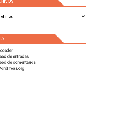
CHIVOS
s
TA
cceder
eed de entradas
eed de comentarios
ordPress.org