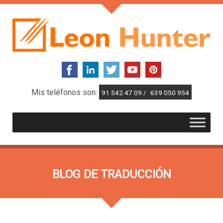
Mis teléfonos son:
91 542 47 09 /
639 050 954
BLOG DE TRADUCCIÓN