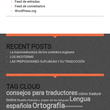
Feed de entradas
Feed de comentarios
WordPress.org
RECENT POSTS
La macroestructura de los contratos ingleses
LOS INCOTERMS
LAS PREPOSICIONES SUFIJADAS Y SU TRADUCCIÓN
TAG CLOUD
consejos para traductores
cómo traducir
Lengua
textos
Historia y origen de las lenguas
filosofía
Ortografía
española
ºººººººººººº