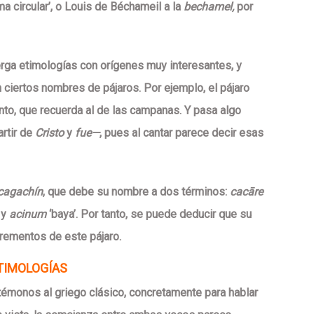
ma circular’, o Louis de Béchameil a la
bechamel,
por
berga etimologías con orígenes muy interesantes, y
 ciertos nombres de pájaros. Por ejemplo, el pájaro
to, que recuerda al de las campanas. Y pasa algo
rtir de
Cristo
y
fue—
, pues al cantar parece decir esas
cagachín
, que debe su nombre a dos términos:
cacāre
—
y
acinum
‘baya’. Por tanto, se puede deducir que su
rementos de este pájaro.
ETIMOLOGÍAS
monos al griego clásico, concretamente para hablar