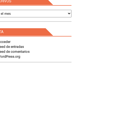
CHIVOS
s
TA
cceder
eed de entradas
eed de comentarios
ordPress.org