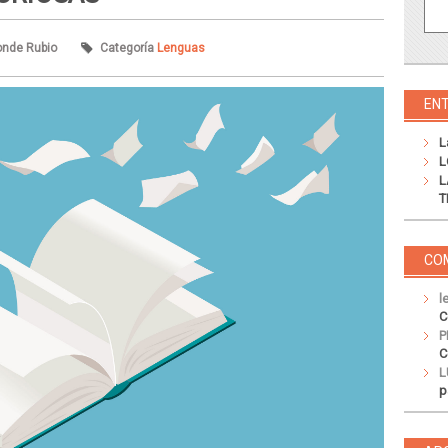
onde Rubio
Categoría
Lenguas
EN
L
L
L
T
CO
l
C
P
C
L
p