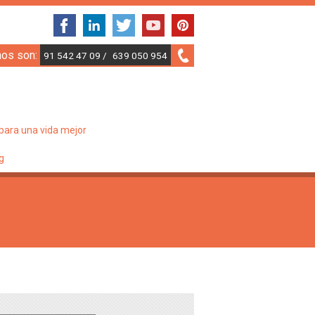
nos son:
91 542 47 09 /
639 050 954
para una vida mejor
g