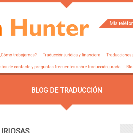
Mis teléfo
¿Cómo trabajamos?
Traducción jurídica y financiera
Traducciones 
atos de contacto y preguntas frecuentes sobre traducción jurada
Blo
BLOG DE TRADUCCIÓN
URIOSAS