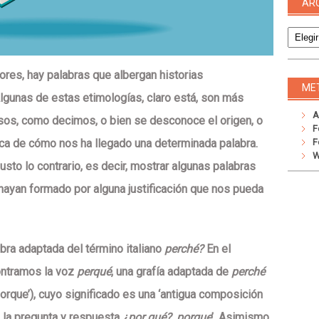
AR
Archivo
res, hay palabras que albergan historias
ME
 Algunas de estas etimologías, claro está, son más
A
sos, como decimos, o bien se desconoce el origen, o
F
F
ca de cómo nos ha llegado una determinada palabra.
W
sto lo contrario, es decir, mostrar algunas palabras
 hayan formado por alguna justificación que nos pueda
bra adaptada del término italiano
perché?
En el
ntramos la voz
perqué
, una grafía adaptada de
perché
‘porque’), cuyo significado es una ‘antigua composición
e la pregunta y respuesta
¿por qué?, porque
’. Asimismo,