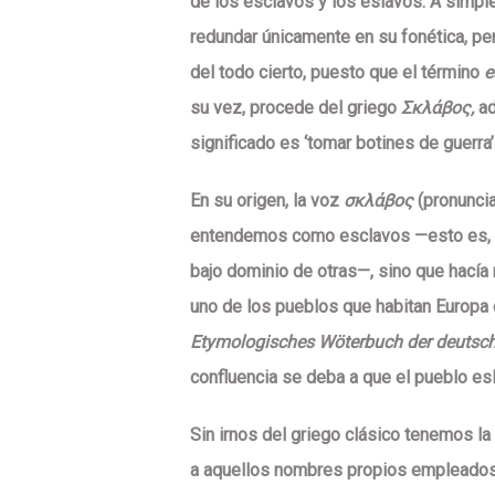
de
los esclavos y los eslavos
. A simpl
redundar únicamente en su fonética, per
del todo cierto, puesto que el término
e
su vez, procede del griego
Σκλάβος
,
ad
significado es ‘tomar botines de guerra’
En su origen, la voz
σκλάβος
(pronunc
entendemos como esclavos —esto es, aq
bajo dominio de otras—, sino que hacía r
uno de los pueblos que habitan Europa c
Etymologisches Wöterbuch der deutsc
confluencia se deba a que el pueblo e
Sin irnos del griego clásico tenemos la
a aquellos nombres propios empleados 