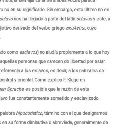
e vista, la semejanza entre ambas voces parece
o no en su significado. Sin embargo, esto último no es
sclavo
nos ha llegado a partir del latín
sclavus
y este, a
jetivo derivado del verbo griego
σκυλεύω
,
cuyo
.
iado como
esclavos
) no aludía propiamente a lo que hoy
uellas personas que carecen de libertad por estar
eferencia a los eslavos, es decir, a los naturales de
entral y oriental. Como explica F. Kluge en
hen Sprache
, es posible que la razón de esta
slavo fue constantemente sometido y esclavizado.
 palabra
hipocorístico
, término con el que designamos
en su forma diminutiva o abreviada, generalmente de