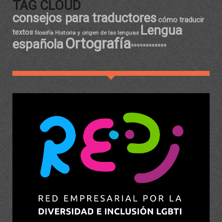
TAG CLOUD
consejos para traductores
cómo traducir
Lengua
textos
Historia y origen de las lenguas
filosofía
Ortografía
española
ºººººººººººº