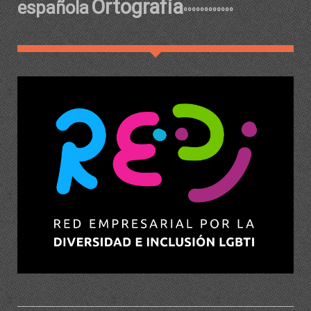
Ortografía
española
ºººººººººººº