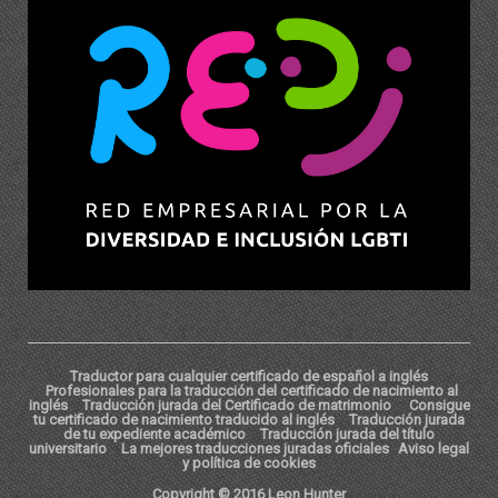
Traductor para cualquier certificado de español a inglés
Profesionales para la traducción del certificado de nacimiento al
inglés
Traducción jurada del Certificado de matrimonio
Consigue
tu certificado de nacimiento traducido al inglés
Traducción jurada
de tu expediente académico
Traducción jurada del título
universitario
La mejores traducciones juradas oficiales
Aviso legal
y política de cookies
Copyright © 2016 Leon Hunter