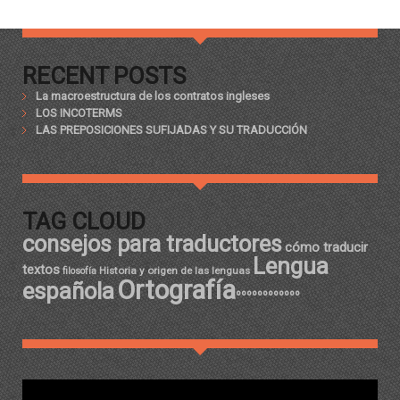
RECENT POSTS
La macroestructura de los contratos ingleses
LOS INCOTERMS
LAS PREPOSICIONES SUFIJADAS Y SU TRADUCCIÓN
TAG CLOUD
consejos para traductores
cómo traducir
Lengua
textos
Historia y origen de las lenguas
filosofía
Ortografía
española
ºººººººººººº