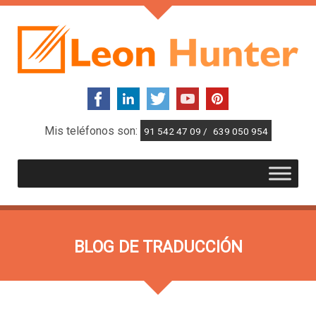
Mis teléfonos son:
91 542 47 09 /
639 050 954
BLOG DE TRADUCCIÓN