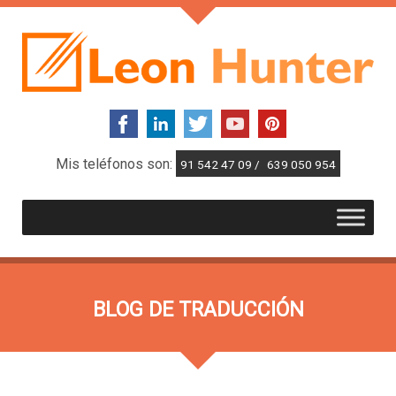
Mis teléfonos son:
91 542 47 09 /
639 050 954
BLOG DE TRADUCCIÓN