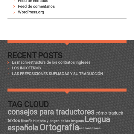
Feed de entradas
Feed de comentarios
WordPress.org
RECENT POSTS
La macroestructura de los contratos ingleses
LOS INCOTERMS
LAS PREPOSICIONES SUFIJADAS Y SU TRADUCCIÓN
TAG CLOUD
consejos para traductores
cómo traducir
Lengua
textos
Historia y origen de las lenguas
filosofía
Ortografía
española
ºººººººººººº