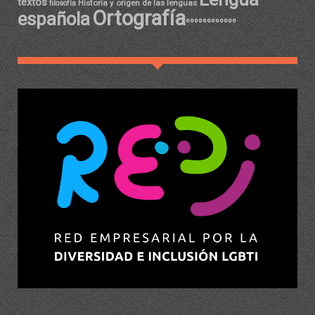
textos
Historia y origen de las lenguas
filosofía
Ortografía
española
ºººººººººººº