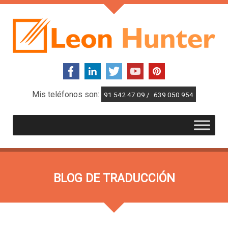
Mis teléfonos son:
91 542 47 09 /
639 050 954
BLOG DE TRADUCCIÓN