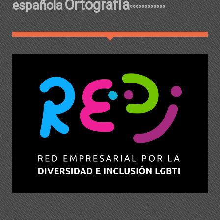
Ortografía
española
ºººººººººººº