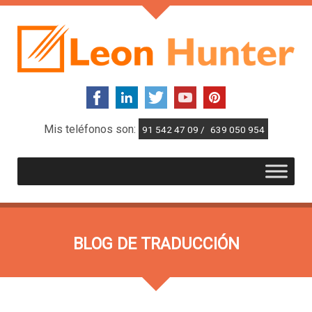
Mis teléfonos son:
91 542 47 09 /
639 050 954
BLOG DE TRADUCCIÓN