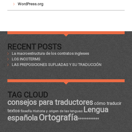
WordPress.org
RECENT POSTS
La macroestructura de los contratos ingleses
LOS INCOTERMS
LAS PREPOSICIONES SUFIJADAS Y SU TRADUCCIÓN
TAG CLOUD
consejos para traductores
cómo traducir
Lengua
textos
Historia y origen de las lenguas
filosofía
Ortografía
española
ºººººººººººº