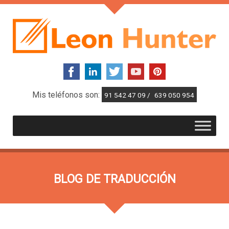
Mis teléfonos son:
91 542 47 09 /
639 050 954
BLOG DE TRADUCCIÓN