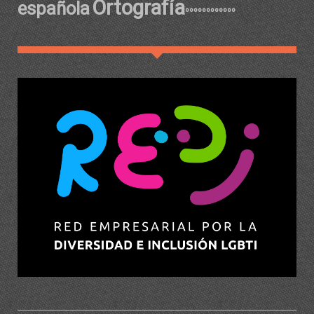
Ortografía
española
ºººººººººººº