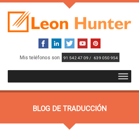
Mis teléfonos son:
91 542 47 09 /
639 050 954
BLOG DE TRADUCCIÓN