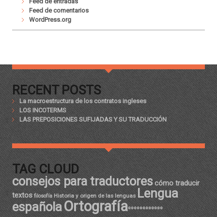
Feed de entradas
Feed de comentarios
WordPress.org
RECENT POSTS
La macroestructura de los contratos ingleses
LOS INCOTERMS
LAS PREPOSICIONES SUFIJADAS Y SU TRADUCCIÓN
TAG CLOUD
consejos para traductores
cómo traducir
Lengua
textos
Historia y origen de las lenguas
filosofía
Ortografía
española
ºººººººººººº