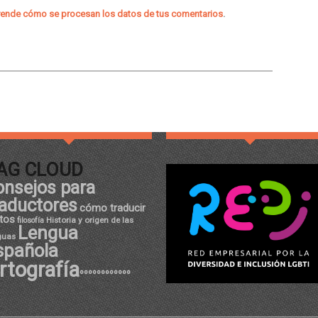
ende cómo se procesan los datos de tus comentarios
.
AG CLOUD
onsejos para
raductores
cómo traducir
tos
Historia y origen de las
filosofía
Lengua
guas
spañola
rtografía
ºººººººººººº