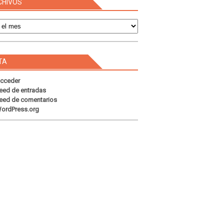
CHIVOS
s
TA
cceder
eed de entradas
eed de comentarios
ordPress.org