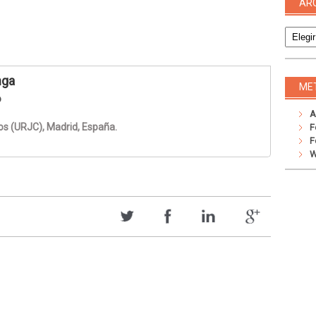
AR
Archivo
nga
ME
o
A
os (URJC), Madrid, España.
F
F
W