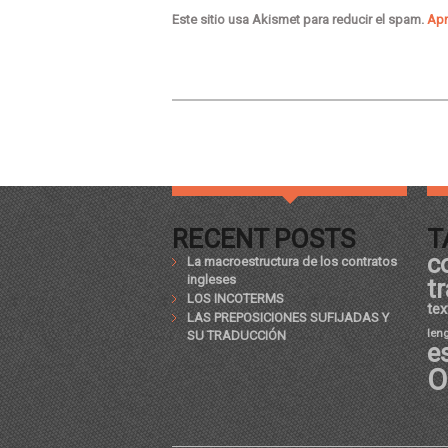
Este sitio usa Akismet para reducir el spam.
Apr
RECENT POSTS
T
c
La macroestructura de los contratos
ingleses
t
LOS INCOTERMS
tex
LAS PREPOSICIONES SUFIJADAS Y
len
SU TRADUCCIÓN
e
O