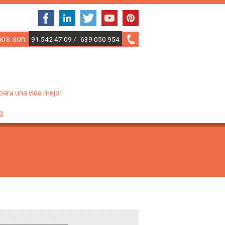
nos son:
91 542 47 09 /
639 050 954
para una vida mejor
g