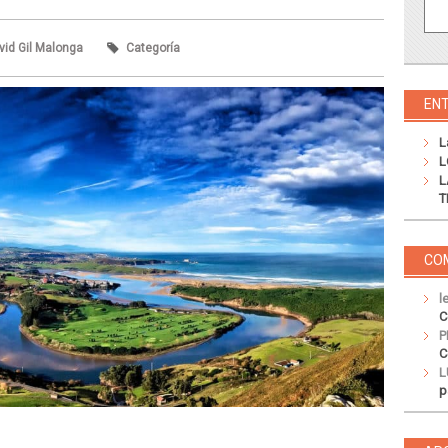
vid Gil Malonga
Categoría
EN
L
L
L
T
CO
l
C
P
C
L
p