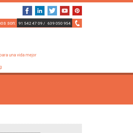
nos son:
91 542 47 09 /
639 050 954
para una vida mejor
g