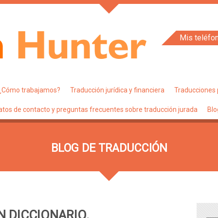
Mis teléfo
¿Cómo trabajamos?
Traducción jurídica y financiera
Traducciones 
atos de contacto y preguntas frecuentes sobre traducción jurada
Blo
BLOG DE TRADUCCIÓN
N DICCIONARIO.