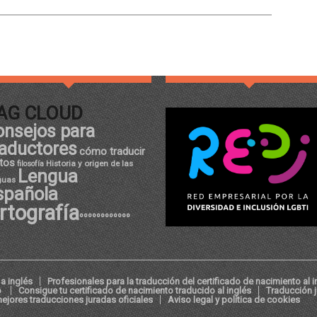
AG CLOUD
onsejos para
raductores
cómo traducir
tos
Historia y origen de las
filosofía
Lengua
guas
spañola
rtografía
ºººººººººººº
a inglés
Profesionales para la traducción del certificado de nacimiento al i
o
Consigue tu certificado de nacimiento traducido al inglés
Traducción 
ejores traducciones juradas oficiales
Aviso legal y política de cookies