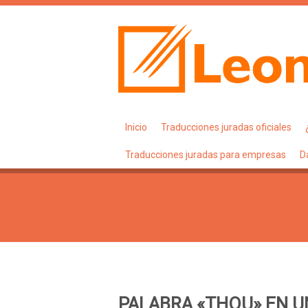
Inicio
Traducciones juradas oficiales
Traducciones juradas para empresas
D
PALABRA «THOU» EN U