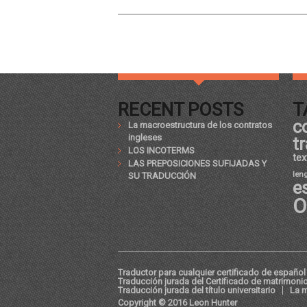
RECENT POSTS
T
c
La macroestructura de los contratos
ingleses
t
LOS INCOTERMS
tex
LAS PREPOSICIONES SUFIJADAS Y
len
SU TRADUCCIÓN
e
O
Traductor para cualquier certificado de español 
Traducción jurada del Certificado de matrimoni
Traducción jurada del título universitario
La m
Copyright © 2016 Leon Hunter