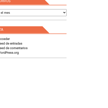
CHIVOS
s
TA
cceder
eed de entradas
eed de comentarios
ordPress.org