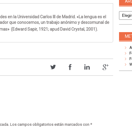
AR
Archivo
s en la Universidad Carlos III de Madrid. «La lengua es el
rador que conocemos, un trabajo anónimo y descomunal de
imas»
(Edward Sapir, 1921; apud David Crystal, 2001).
ME
A
F
F
W
icada.
Los campos obligatorios están marcados con
*