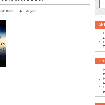
onde Rubio
Categoría
EN
L
L
L
T
CO
l
C
P
C
L
p