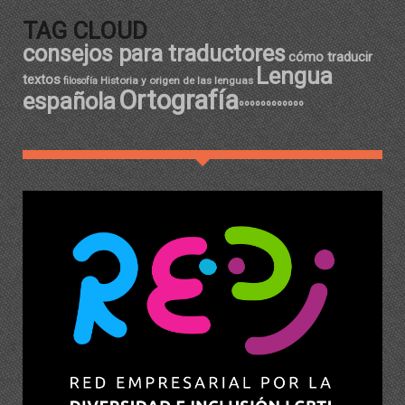
TAG CLOUD
consejos para traductores
cómo traducir
Lengua
textos
Historia y origen de las lenguas
filosofía
Ortografía
española
ºººººººººººº