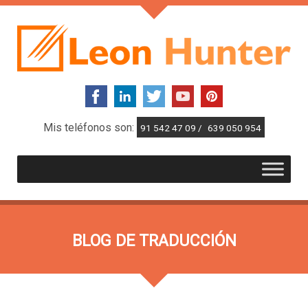
Mis teléfonos son:
91 542 47 09 /
639 050 954
BLOG DE TRADUCCIÓN