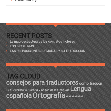
RECENT POSTS
La macroestructura de los contratos ingleses
LOS INCOTERMS
LAS PREPOSICIONES SUFIJADAS Y SU TRADUCCIÓN
TAG CLOUD
consejos para traductores
cómo traducir
Lengua
textos
Historia y origen de las lenguas
filosofía
Ortografía
española
ºººººººººººº