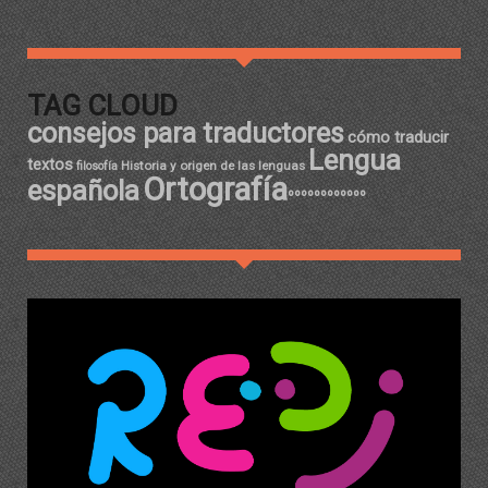
TAG CLOUD
consejos para traductores
cómo traducir
Lengua
textos
Historia y origen de las lenguas
filosofía
Ortografía
española
ºººººººººººº