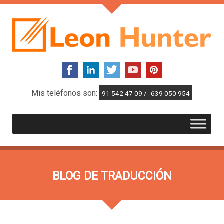
Mis teléfonos son:
91 542 47 09 /
639 050 954
BLOG DE TRADUCCIÓN