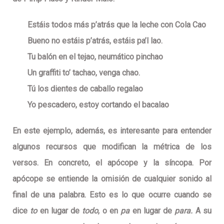
Estáis todos más p’atrás que la leche con Cola C
ao
Bueno no estáis p’atrás, estáis pa’l l
ao.
Tu balón en el tejao, neumático pinch
ao
Un graffiti to’ tachao, venga ch
ao.
Tú los dientes de caballo regal
ao
Yo pescadero, estoy cortando el bacal
ao
En este ejemplo, además, es interesante para entender
algunos recursos que modifican la métrica de los
versos. En concreto, el
apócope
y la
síncopa
. Por
apócope se entiende la omisión de cualquier sonido al
final de una palabra. Esto es lo que ocurre cuando se
dice
to
en lugar de
todo
, o en
pa
en lugar de
para.
A su