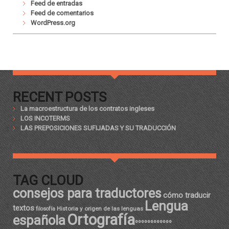
Feed de entradas
Feed de comentarios
WordPress.org
RECENT POSTS
La macroestructura de los contratos ingleses
LOS INCOTERMS
LAS PREPOSICIONES SUFIJADAS Y SU TRADUCCIÓN
TAG CLOUD
consejos para traductores
cómo traducir
Lengua
textos
Historia y origen de las lenguas
filosofía
Ortografía
española
ºººººººººººº