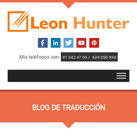
Mis teléfonos son:
91 542 47 09 /
639 050 954
BLOG DE TRADUCCIÓN