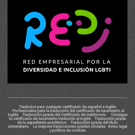
Traductor para cualquier certificado de español a inglés
Profesionales para la traducción del certificado de nacimiento al
inglés
Traducción jurada del Certificado de matrimonio
Consigue
tu certificado de nacimiento traducido al inglés
Traducción jurada
de tu expediente académico
Traducción jurada del título
universitario
La mejores traducciones juradas oficiales
Aviso legal
y política de cookies