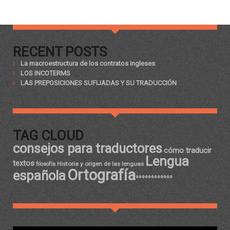
RECENT POSTS
La macroestructura de los contratos ingleses
LOS INCOTERMS
LAS PREPOSICIONES SUFIJADAS Y SU TRADUCCIÓN
TAG CLOUD
consejos para traductores
cómo traducir
Lengua
textos
Historia y origen de las lenguas
filosofía
Ortografía
española
ºººººººººººº