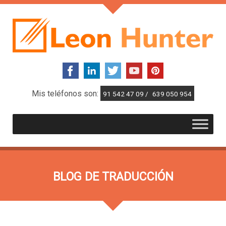
Mis teléfonos son:
91 542 47 09 /
639 050 954
BLOG DE TRADUCCIÓN