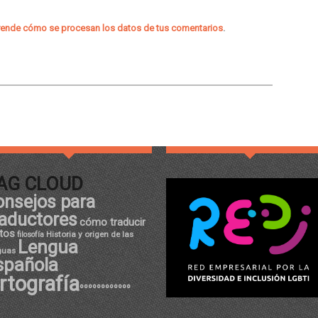
ende cómo se procesan los datos de tus comentarios
.
AG CLOUD
onsejos para
raductores
cómo traducir
tos
Historia y origen de las
filosofía
Lengua
guas
spañola
rtografía
ºººººººººººº