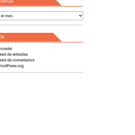
CHIVOS
s
TA
cceder
eed de entradas
eed de comentarios
ordPress.org