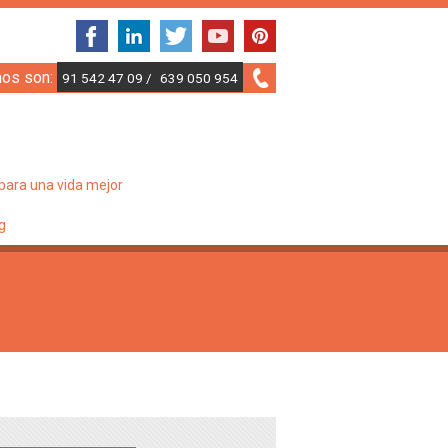
nos son:
91 542 47 09 /
639 050 954
para una vida mejor
g