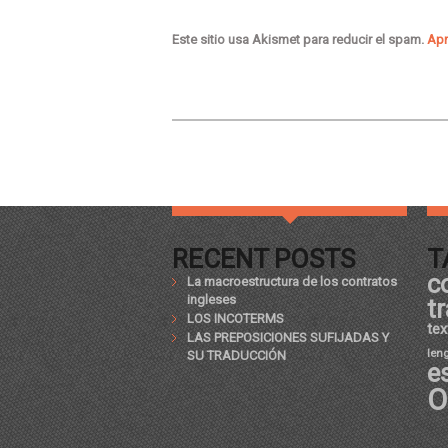
Este sitio usa Akismet para reducir el spam.
Apr
RECENT POSTS
T
c
La macroestructura de los contratos
ingleses
t
LOS INCOTERMS
tex
LAS PREPOSICIONES SUFIJADAS Y
len
SU TRADUCCIÓN
e
O