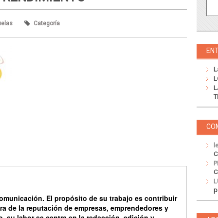
uelas
Categoría
EN
L
L
L
T
CO
l
C
P
C
L
p
omunicación
. El propósito de su trabajo es contribuir
ra de la reputación de empresas, emprendedores y
, su labor se centra en la redacción, edición y