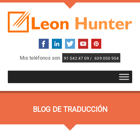
Mis teléfonos son:
91 542 47 09 /
639 050 954
BLOG DE TRADUCCIÓN