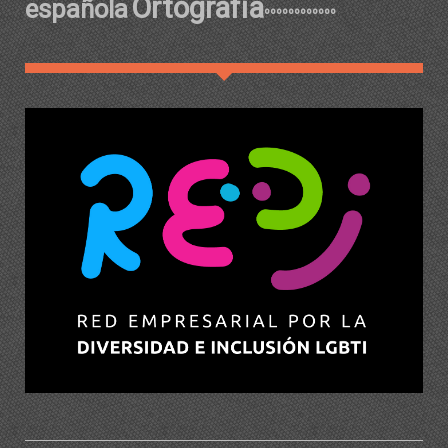
Ortografía
española
ºººººººººººº