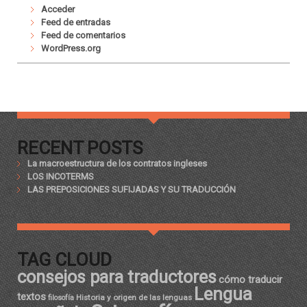
Acceder
Feed de entradas
Feed de comentarios
WordPress.org
RECENT POSTS
La macroestructura de los contratos ingleses
LOS INCOTERMS
LAS PREPOSICIONES SUFIJADAS Y SU TRADUCCIÓN
TAG CLOUD
consejos para traductores
cómo traducir
Lengua
textos
Historia y origen de las lenguas
filosofía