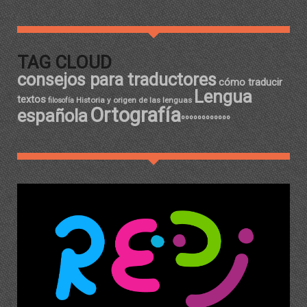
TAG CLOUD
consejos para traductores
cómo traducir
Lengua
textos
Historia y origen de las lenguas
filosofía
Ortografía
española
ºººººººººººº