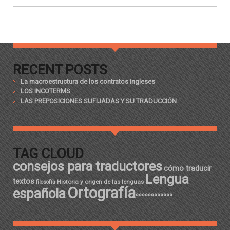
RECENT POSTS
La macroestructura de los contratos ingleses
LOS INCOTERMS
LAS PREPOSICIONES SUFIJADAS Y SU TRADUCCIÓN
TAG CLOUD
consejos para traductores
cómo traducir
Lengua
textos
Historia y origen de las lenguas
filosofía
Ortografía
española
ºººººººººººº