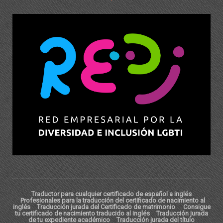
Traductor para cualquier certificado de español a inglés
Profesionales para la traducción del certificado de nacimiento al
inglés
Traducción jurada del Certificado de matrimonio
Consigue
tu certificado de nacimiento traducido al inglés
Traducción jurada
de tu expediente académico
Traducción jurada del título