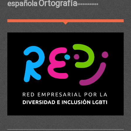
Ortografía
española
ºººººººººººº