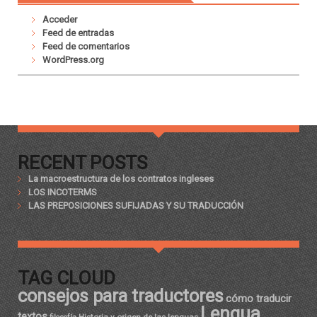
Acceder
Feed de entradas
Feed de comentarios
WordPress.org
RECENT POSTS
La macroestructura de los contratos ingleses
LOS INCOTERMS
LAS PREPOSICIONES SUFIJADAS Y SU TRADUCCIÓN
TAG CLOUD
consejos para traductores
cómo traducir
Lengua
textos
Historia y origen de las lenguas