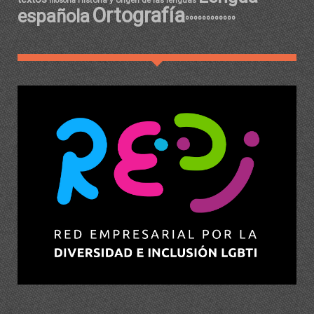
filosofía
Ortografía
española
ºººººººººººº