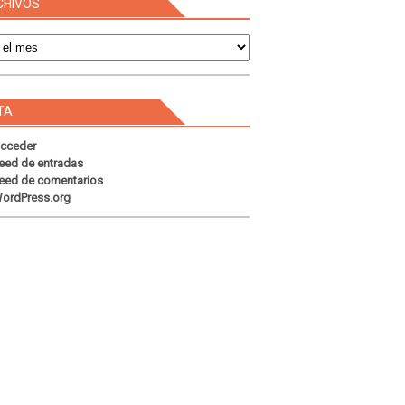
CHIVOS
s
TA
cceder
eed de entradas
eed de comentarios
ordPress.org