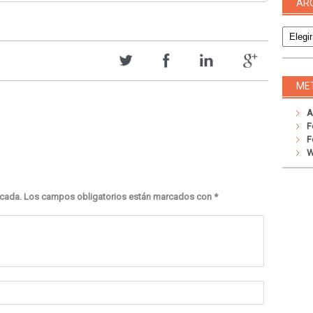
AR
Archivo
ME
A
F
F
W
icada.
Los campos obligatorios están marcados con
*