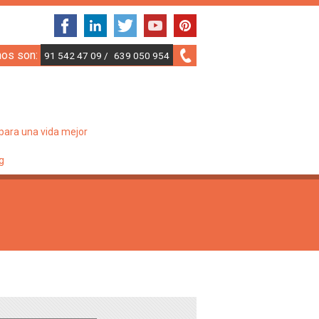
nos son:
91 542 47 09 /
639 050 954
para una vida mejor
g