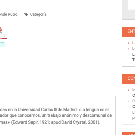
onde Rubio
Categoría
EN
L
L
L
T
CO
l
C
P
C
s en la Universidad Carlos III de Madrid. «La lengua es el
L
rador que conocemos, un trabajo anónimo y descomunal de
p
imas»
(Edward Sapir, 1921; apud David Crystal, 2001).