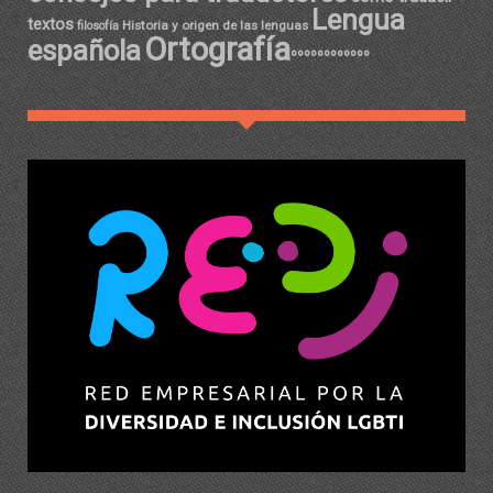
Lengua
textos
Historia y origen de las lenguas
filosofía
Ortografía
española
ºººººººººººº