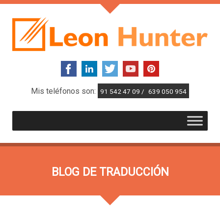
Mis teléfonos son:
91 542 47 09 /
639 050 954
BLOG DE TRADUCCIÓN