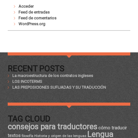
Acceder
Feed de entradas
Feed de comentarios
WordPress.org
RECENT POSTS
La macroestructura de los contratos ingleses
LOS INCOTERMS
LAS PREPOSICIONES SUFIJADAS Y SU TRADUCCIÓN
TAG CLOUD
consejos para traductores
cómo traducir
Lengua
textos
Historia y origen de las lenguas
filosofía