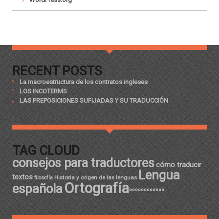
RECENT POSTS
La macroestructura de los contratos ingleses
LOS INCOTERMS
LAS PREPOSICIONES SUFIJADAS Y SU TRADUCCIÓN
TAG CLOUD
consejos para traductores
cómo traducir
Lengua
textos
Historia y origen de las lenguas
filosofía
Ortografía
española
ºººººººººººº