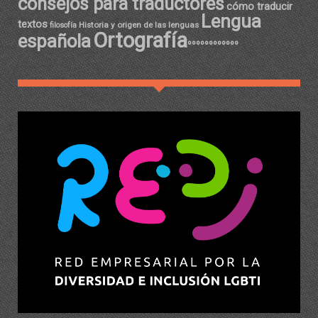
consejos para traductores
cómo traducir
Lengua
textos
Historia y origen de las lenguas
filosofía
Ortografía
española
ºººººººººººº