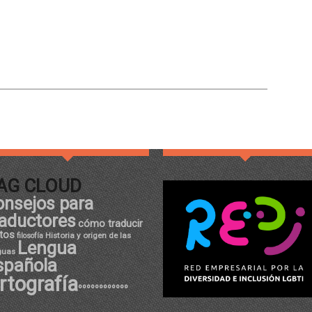
AG CLOUD
onsejos para
raductores
cómo traducir
tos
Historia y origen de las
filosofía
Lengua
guas
spañola
rtografía
ºººººººººººº