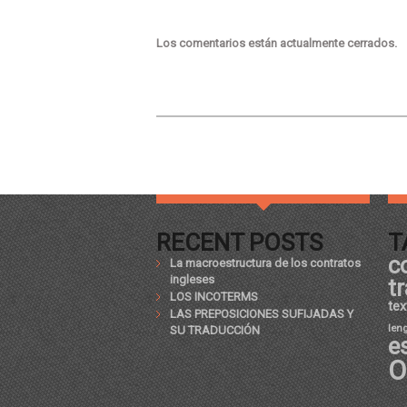
Los comentarios están actualmente cerrados.
RECENT POSTS
T
c
La macroestructura de los contratos
ingleses
t
LOS INCOTERMS
tex
LAS PREPOSICIONES SUFIJADAS Y
len
SU TRADUCCIÓN
e
O