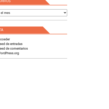
CHIVOS
s
TA
cceder
eed de entradas
eed de comentarios
ordPress.org