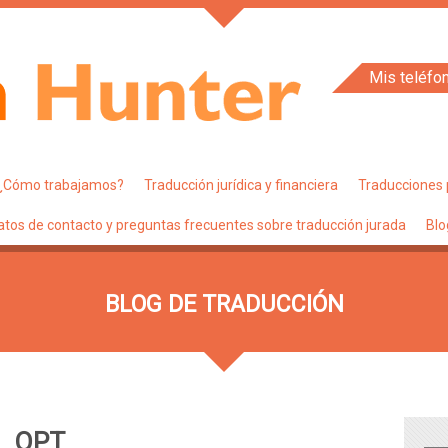
Mis teléfo
¿Cómo trabajamos?
Traducción jurídica y financiera
Traducciones 
atos de contacto y preguntas frecuentes sobre traducción jurada
Blo
BLOG DE TRADUCCIÓN
M_OPT