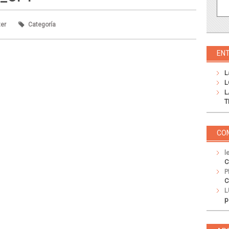
ter
Categoría
EN
L
L
L
T
CO
l
C
P
C
L
p