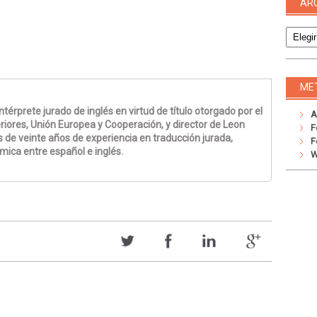
AR
Archivo
ME
térprete jurado de inglés en virtud de título otorgado por el
A
riores, Unión Europea y Cooperación, y director de Leon
F
 de veinte años de experiencia en traducción jurada,
F
émica entre español e inglés.
W