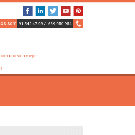
nos son:
91 542 47 09 /
639 050 954
para una vida mejor
g